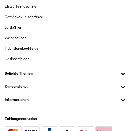
some point- mainly bc of the stone that accumulates from the
Eiswürfelmaschinen
water.This one is more resistant, probably bc it has the extra
filter in the water tank.Recommended, but don’t expect a long life
anyway. Just longer.
Getränkekühlschränke
Amazon user
Luftkühler
Übersetzen
Wandhauben
Induktionskochfelder
Gaskochfelder
Beliebte Themen
Kundendienst
Informationen
Zahlungsmethoden