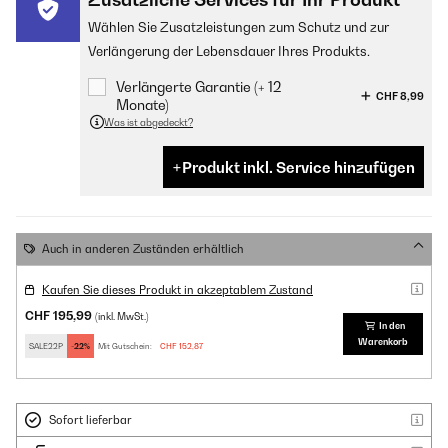
Wählen Sie Zusatzleistungen zum Schutz und zur
Verlängerung der Lebensdauer Ihres Produkts.
Verlängerte Garantie (+ 12
CHF 8,99
Monate)
Was ist abgedeckt?
Produkt inkl. Service hinzufügen
Auch in anderen Zuständen erhältlich
Kaufen Sie dieses Produkt in akzeptablem Zustand
CHF 195,99
(inkl. MwSt.)
In den
Warenkorb
SALE22P
-22%
Mit Gutschein:
CHF 152,87
Sofort lieferbar