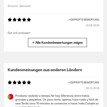
Amazon-Benutzer
GEPRÜFTE BEWERTUNG
13/08/2025
Gut und preiswert
Amazon-Benutzer
Alle Kundenbewertungen zeigen
GEPRÜFTE BEWERTUNG
25/06/2025
impecable conforme
Kundenmeinungen aus anderen Ländern
Amazon-Benutzer
GEPRÜFTE BEWERTUNG
30/12/2025
GEPRÜFTE BEWERTUNG
23/09/2024
Producto recibido a tiempo.No hay diferencia entre hielos
grandes y pequeños. Un poco lenta, apenas hace ruido y fácil de
Würfel für Würfel einfach schiii
usar.Tarda unos 10 minutos en comenzar a hacer hielo.Cumple su