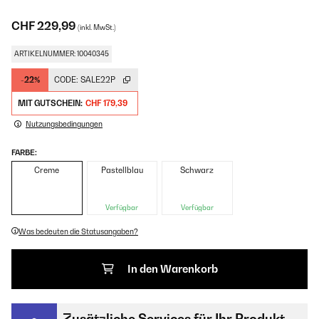
CHF 229,99
(inkl. MwSt.)
ARTIKELNUMMER: 10040345
-22%
CODE:
SALE22P
MIT GUTSCHEIN:
CHF 179,39
Nutzungsbedingungen
FARBE:
Creme
Pastellblau
Schwarz
Verfügbar
Verfügbar
Was bedeuten die Statusangaben?
In den Warenkorb
Zusätzliche Services für Ihr Produkt