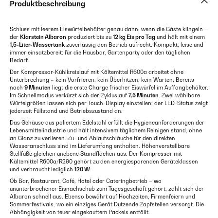
Produktbeschreibung
Schluss mit leerem Eiswürfelbehälter genau dann, wenn die Gäste klingeln –
der
Klarstein Albaron
produziert bis zu
12 kg Eis pro Tag
und hält mit einem
1,5-Liter-Wassertank
zuverlässig den Betrieb aufrecht. Kompakt, leise und
immer einsatzbereit: für die Hausbar, Gartenparty oder den täglichen
Bedarf.
Der Kompressor-Kühlkreislauf mit Kältemittel R600a arbeitet ohne
Unterbrechung – kein Vorfrieren, kein Überhitzen, kein Warten. Bereits
nach
9 Minuten
liegt die erste Charge frischer Eiswürfel im Auffangbehälter.
Im Schnellmodus verkürzt sich der Zyklus auf
7,5 Minuten
. Zwei wählbare
Würfelgrößen lassen sich per Touch-Display einstellen; der LED-Status zeigt
jederzeit Füllstand und Betriebszustand an.
Das Gehäuse aus poliertem Edelstahl erfüllt die Hygieneanforderungen der
Lebensmittelindustrie und hält intensivem täglichem Reinigen stand, ohne
an Glanz zu verlieren. Zu- und Ablaufschläuche für den direkten
Wasseranschluss sind im Lieferumfang enthalten. Höhenverstellbare
Stellfüße gleichen unebene Standflächen aus. Der Kompressor mit
Kältemittel R600a/R290 gehört zu den energiesparenden Geräteklassen
und verbraucht lediglich
120 W
.
Ob Bar, Restaurant, Café, Hotel oder Cateringbetrieb – wo
ununterbrochener Eisnachschub zum Tagesgeschäft gehört, zahlt sich der
Albaron schnell aus. Ebenso bewährt auf Hochzeiten, Firmenfeiern und
Sommerfestivals, wo ein einziges Gerät Dutzende Zapfstellen versorgt. Die
Abhängigkeit von teuer eingekauftem Packeis entfällt.