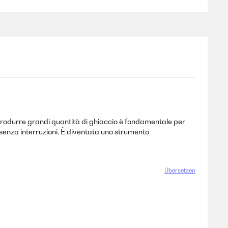
 produrre grandi quantità di ghiaccio è fondamentale per
 senza interruzioni. È diventata uno strumento
Übersetzen