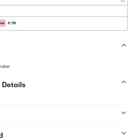
maker
 Details
d