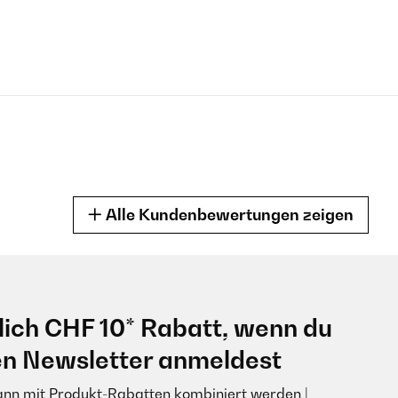
Alle Kundenbewertungen zeigen
lich CHF 10* Rabatt, wenn du
comme par exemple:
en Newsletter anmeldest
ein de glaçon du surement au capteur pas très performant ou de moin
ann mit Produkt-Rabatten kombiniert werden |