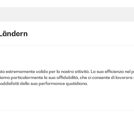
Ländern
 ist sehr zufrieden mit ihrer Eiswürfelmaschine.
sto estremamente valido per la nostra attività. La sua efficienza nel
iamo particolarmente la sua affidabilità, che ci consente di lavorare
 soddisfatti della sua performance quotidiana.