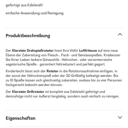
gefertigt aus Edelstahl
einfache Anwendung und Reinigung
Produktbeschreibung
Der
Klarstein
Drehspießrotator
hievt Ihre VitAir
Luftfriteuse
auf eine neue
Ebene der Zubereitung von Fleisch-, Fisch- und Gemüsespießen. Kredenzen
Sie Ihren Lieben leckere Schaschlik-, Hähnchen- oder variantenreiche
vegetarische Spieße - garantiert fettreduziert und perfekt gegart.
Kinderleicht lässt sich der
Rotator
in die Rotationsaufnahme einfügen, in
der sonst der Hähnchenspieß oder der 3D Grillkäfig befestigt werden. Bis
zu 10 Spieße lassen sich gleichzeitig zubereiten, sodass bis zu vier Personen
fachgerecht bekocht werden können.
Der
Klarstein
Grillrotator
ist komplett aus Edelstahl gefertigt und
demzufolge nicht nur äußerst langlebig, sondern auch einfach zu reinigen.
Eigenschaften