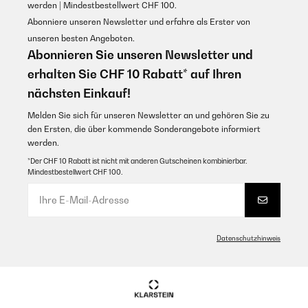
werden | Mindestbestellwert CHF 100.
GEPRÜFTE BEWERTUNG
GEPRÜFTE BEWERTUNG
Abonniere unseren Newsletter und erfahre als Erster von
09/02/2022
09/11/2023
unseren besten Angeboten.
Ich war sehr zufrieden!
Abonnieren Sie unseren Newsletter und
Tutto bene ottimo prodotto, tempi di consegna perfetti, è di
Amazon-Benutzer
acciaio inox ed è completo nelle sue parti come nella foto di
erhalten Sie CHF 10 Rabatt* auf Ihren
acquisto.
nächsten Einkauf!
Utente Amazon
GEPRÜFTE BEWERTUNG
Melden Sie sich für unseren Newsletter an und gehören Sie zu
Übersetzen
30/01/2022
den Ersten, die über kommende Sonderangebote informiert
werden.
Der Drehspieß erweitert die Funktion des Grill um einige Funktion
GEPRÜFTE BEWERTUNG
*Der CHF 10 Rabatt ist nicht mit anderen Gutscheinen kombinierbar.
Amazon-Benutzer
Mindestbestellwert CHF 100.
01/01/2023
Ottimo e indispensabile per gli spiedini.
GEPRÜFTE BEWERTUNG
08/06/2021
Utente Amazon
Datenschutzhinweis
fleischspiße super zu machen
Übersetzen
Amazon-Benutzer
GEPRÜFTE BEWERTUNG
22/12/2022
GEPRÜFTE BEWERTUNG