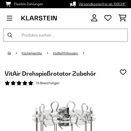
Flexible Zahlungen
Versandkostenfrei ab 100CHF*
Küchengeräte
Heißluftfritteusen
VitAir Drehspießrotator Zubehör
76 Bewertungen