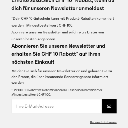
Erhalte zusätzlich CHF 10* Rabatt, wenn du
perfekt. Deshalb volle Punktzahl. Der Preis ist auch in Ordnung.
dich für unseren Newsletter anmeldest
Usuario/a de amazon
Amazon-Benutzer
Übersetzen
*Dein CHF 10 Gutschein kann mit Produkt-Rabatten kombiniert
werden | Mindestbestellwert CHF 100.
GEPRÜFTE BEWERTUNG
GEPRÜFTE BEWERTUNG
Abonniere unseren Newsletter und erfahre als Erster von
13/01/2025
07/01/2025
unseren besten Angeboten.
Sehr gut
Abonnieren Sie unseren Newsletter und
Marche très bien mais le fil d’alimentation est court.
Amazon-Benutzer
erhalten Sie CHF 10 Rabatt* auf Ihren
Utilisateur d'Amazon
nächsten Einkauf!
Übersetzen
GEPRÜFTE BEWERTUNG
Melden Sie sich für unseren Newsletter an und gehören Sie zu
14/11/2024
den Ersten, die über kommende Sonderangebote informiert
werden.
GEPRÜFTE BEWERTUNG
sehr gut immer wieder gerne
02/01/2025
*Der CHF 10 Rabatt ist nicht mit anderen Gutscheinen kombinierbar.
Amazon-Benutzer
Mindestbestellwert CHF 100.
Parfait
GEPRÜFTE BEWERTUNG
Utilisateur d'Amazon
17/12/2023
Übersetzen
Datenschutzhinweis
Leider ist bei mir das Raclette ohne Fonduegabeln und ohne