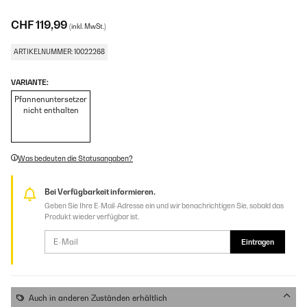
CHF 119,99
(inkl. MwSt.)
ARTIKELNUMMER: 10022268
VARIANTE:
Pfannenuntersetzer
nicht enthalten
Was bedeuten die Statusangaben?
Bei Verfügbarkeit informieren.
Geben Sie Ihre E-Mail-Adresse ein und wir benachrichtigen Sie, sobald das
Produkt wieder verfügbar ist.
Eintragen
Auch in anderen Zuständen erhältlich