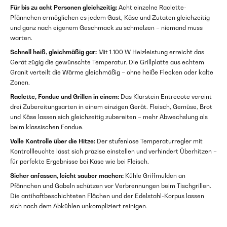
Für bis zu acht Personen gleichzeitig:
Acht einzelne Raclette-
Pfännchen ermöglichen es jedem Gast, Käse und Zutaten gleichzeitig
und ganz nach eigenem Geschmack zu schmelzen – niemand muss
warten.
Schnell heiß, gleichmäßig gar:
Mit 1.100 W Heizleistung erreicht das
Gerät zügig die gewünschte Temperatur. Die Grillplatte aus echtem
Granit verteilt die Wärme gleichmäßig – ohne heiße Flecken oder kalte
Zonen.
Raclette, Fondue und Grillen in einem:
Das Klarstein Entrecote vereint
drei Zubereitungsarten in einem einzigen Gerät. Fleisch, Gemüse, Brot
und Käse lassen sich gleichzeitig zubereiten – mehr Abwechslung als
beim klassischen Fondue.
Volle Kontrolle über die Hitze:
Der stufenlose Temperaturregler mit
Kontrollleuchte lässt sich präzise einstellen und verhindert Überhitzen –
für perfekte Ergebnisse bei Käse wie bei Fleisch.
Sicher anfassen, leicht sauber machen:
Kühle Griffmulden an
Pfännchen und Gabeln schützen vor Verbrennungen beim Tischgrillen.
Die antihaftbeschichteten Flächen und der Edelstahl-Korpus lassen
sich nach dem Abkühlen unkompliziert reinigen.