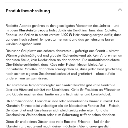
Produktbeschreibung
Raclette-Abende gehören zu den geselligsten Momenten des Jahres – und
mit dem
Klarstein Entrecote
holst du dir ein Gerät ins Haus, das Raclette,
Fondue und Grillen in einem vereint.
1.100 W
Heizleistung sorgen dafür, dass
auf dem Tisch schnell Temperatur herrscht und das gemeinsame Essen
wirklich losgehen kann.
Die runde Grillplatte aus echtem Naturstein – gefertigt aus Granit – nimmt
Wärme gleichmäßig auf und gibt sie flächendeckend ab. Kein Anbrennen an
der einen Stelle, kein Nachziehen an der anderen. Die antihaftbeschichtete
Oberfläche verhindert, dass Käse oder Fleisch kleben bleibt. Acht
individuelle Raclette-Pfännchen ermöglichen es, dass jeder Gast gleichzeitig
nach seinem eigenen Geschmack schmilzt und gratiniert – ohne auf die
anderen warten zu müssen.
Der stufenlose Temperaturregler mit Kontrollleuchte gibt volle Kontrolle
über die Hitze und schützt vor Überhitzen. Kühle Griffmulden an Pfännchen
und Gabeln machen das Hantieren am Tisch sicher und komfortabel.
Ob Familienabend, Freundesrunde oder romantisches Dinner zu zweit: Der
Klarstein Entrecote ist vielseitiger als ein klassisches Fondue-Set – Fleisch,
Gemüse, Brot und Käse lassen sich gleichzeitig zubereiten. Und als
Geschenk zu Weihnachten oder zum Geburtstag trifft er selten daneben.
Gönn dir und deinen Gästen das volle Raclette-Erlebnis – hol dir den
Klarstein Entrecote und mach deinen nächsten Abend unvergesslich.