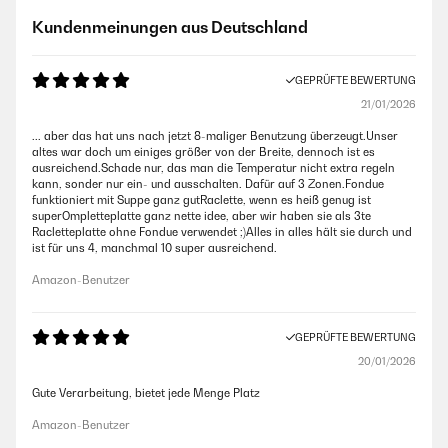
Kundenmeinungen aus Deutschland
GEPRÜFTE BEWERTUNG
21/01/2026
... aber das hat uns nach jetzt 8-maliger Benutzung überzeugt.Unser
altes war doch um einiges größer von der Breite, dennoch ist es
ausreichend.Schade nur, das man die Temperatur nicht extra regeln
kann, sonder nur ein- und ausschalten. Dafür auf 3 Zonen.Fondue
funktioniert mit Suppe ganz gutRaclette, wenn es heiß genug ist
superOmpletteplatte ganz nette idee, aber wir haben sie als 3te
Racletteplatte ohne Fondue verwendet ;)Alles in alles hält sie durch und
ist für uns 4, manchmal 10 super ausreichend.
Amazon-Benutzer
GEPRÜFTE BEWERTUNG
20/01/2026
Gute Verarbeitung, bietet jede Menge Platz
Amazon-Benutzer