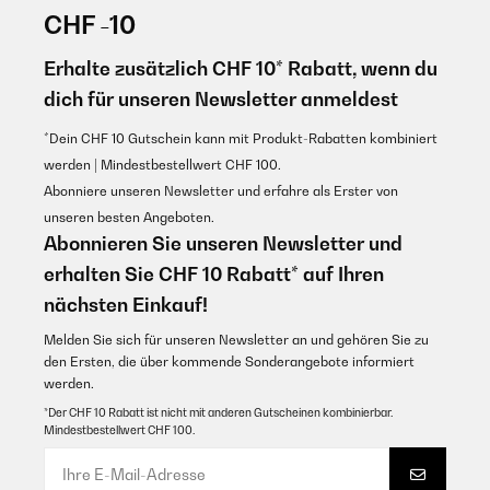
12/08/2025
CHF -10
GEPRÜFTE BEWERTUNG
Excelente produto ! Superou as expectativas
16/05/2025
Erhalte zusätzlich CHF 10* Rabatt, wenn du
Einfach geiles Teil. mehr muss man dazu gar nicht sagen. super
Usuário da Amazon
dich für unseren Newsletter anmeldest
einfache Reinigung, alle happy und satt
Übersetzen
*Dein CHF 10 Gutschein kann mit Produkt-Rabatten kombiniert
Amazon-Benutzer
werden | Mindestbestellwert CHF 100.
GEPRÜFTE BEWERTUNG
Abonniere unseren Newsletter und erfahre als Erster von
GEPRÜFTE BEWERTUNG
07/02/2025
unseren besten Angeboten.
30/01/2025
Abonnieren Sie unseren Newsletter und
Parfait pour fondue + raclette !
Einfach toll, man kann alle 3 teile einzeln anmachen, kann also auch
erhalten Sie CHF 10 Rabatt* auf Ihren
nur zu viert oder zu acht essen . die verschiedenen platten sind auch
Utilisateur d'Amazon
toll. die pfannkuchen werden richtig schön
nächsten Einkauf!
Übersetzen
Amazon-Benutzer
Melden Sie sich für unseren Newsletter an und gehören Sie zu
den Ersten, die über kommende Sonderangebote informiert
GEPRÜFTE BEWERTUNG
werden.
GEPRÜFTE BEWERTUNG
21/11/2024
*Der CHF 10 Rabatt ist nicht mit anderen Gutscheinen kombinierbar.
16/01/2025
Mindestbestellwert CHF 100.
Ár -értékben nagyon jó termék, ha kell 3-4 főnek is használható ,
Einfach ein super Teil. Wurde gleich nach dem Auspacken in Betrieb
de nagy család számára is elegendő l.
genommen und schon mehrfach genutzt. Wir haben vorher schon