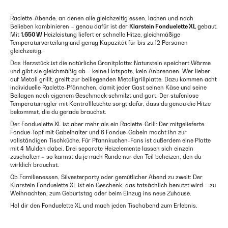
Raclette-Abende, an denen alle gleichzeitig essen, lachen und nach
Belieben kombinieren – genau dafür ist der
Klarstein Fonduelette XL
gebaut.
Mit
1.650 W
Heizleistung liefert er schnelle Hitze, gleichmäßige
Temperaturverteilung und genug Kapazität für bis zu 12 Personen
gleichzeitig.
Das Herzstück ist die natürliche Granitplatte: Naturstein speichert Wärme
und gibt sie gleichmäßig ab – keine Hotspots, kein Anbrennen. Wer lieber
auf Metall grillt, greift zur beiliegenden Metallgrillplatte. Dazu kommen acht
individuelle Raclette-Pfännchen, damit jeder Gast seinen Käse und seine
Beilagen nach eigenem Geschmack schmilzt und gart. Der stufenlose
Temperaturregler mit Kontrollleuchte sorgt dafür, dass du genau die Hitze
bekommst, die du gerade brauchst.
Der Fonduelette XL ist aber mehr als ein Raclette-Grill: Der mitgelieferte
Fondue-Topf mit Gabelhalter und 6 Fondue-Gabeln macht ihn zur
vollständigen Tischküche. Für Pfannkuchen-Fans ist außerdem eine Platte
mit 4 Mulden dabei. Drei separate Heizelemente lassen sich einzeln
zuschalten – so kannst du je nach Runde nur den Teil beheizen, den du
wirklich brauchst.
Ob Familienessen, Silvesterparty oder gemütlicher Abend zu zweit: Der
Klarstein Fonduelette XL ist ein Geschenk, das tatsächlich benutzt wird – zu
Weihnachten, zum Geburtstag oder beim Einzug ins neue Zuhause.
Hol dir den Fonduelette XL und mach jeden Tischabend zum Erlebnis.