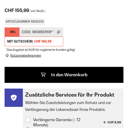
CHF 155,99
(inkl. MwSt.)
ARTIKELNUMMER: 10035220
-10%
CODE:
MEMBER10P
*
MIT GUTSCHEIN:
CHF 140,39
*Das Angebot ist NUR für registrierte Kunden gültig!
Nutzungsbedingungen
In den Warenkorb
Zusätzliche Services für Ihr Produkt
Wählen Sie Zusatzleistungen zum Schutz und zur
Verlängerung der Lebensdauer Ihres Produkts.
Verlängerte Garantie (+ 12
CHF 8,99
Monate)