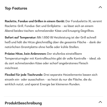
Top-Features
Raclette, Fondue und Grillen in einem Gerät:
Der Fonduelette XL vereint
Raclette-Grill, Fondue-Set und Grillplatte – so lässt sich an einem
Abend beides tischen: schmelzender Käse und knusprig Gegrilltes.
Sofort auf Temperatur:
Mit 1.650 W Heizleistung ist der Grill schnell
heiß und hält die Hitze gleichmäßig über die gesamte Fläche – dank der
natürlichen Granitplatte ohne heiße oder kühle Stellen.
Präzise Hitze, kein Anbrennen:
Der stufenlos einstellbare
Temperaturregler mit Kontrollleuchte gibt dir volle Kontrolle – ideal, ob
du zart schmelzenden Käse oder scharf angebratenes Fleisch
möchtest.
Flexibel für jede Tischrunde:
Drei separate Heizelemente lassen sich
einzeln ein- oder ausschalten – so heizt du nur die Fläche, die du
wirklich nutzt, und sparst Energie bei kleineren Runden.
Produktbeschreibung