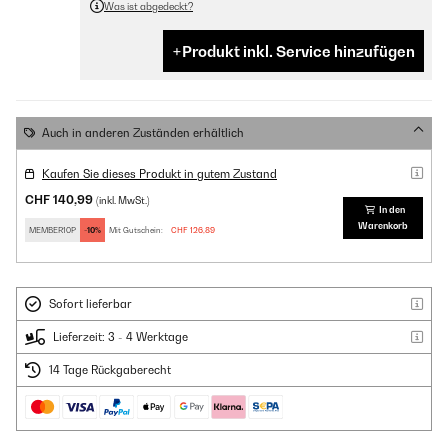
Was ist abgedeckt?
Produkt inkl. Service hinzufügen
Auch in anderen Zuständen erhältlich
Kaufen Sie dieses Produkt in gutem Zustand
CHF 140,99
(inkl. MwSt.)
In den
Warenkorb
MEMBER10P
-10%
Mit Gutschein:
CHF 126,89
Sofort lieferbar
Lieferzeit: 3 - 4 Werktage
14 Tage Rückgaberecht