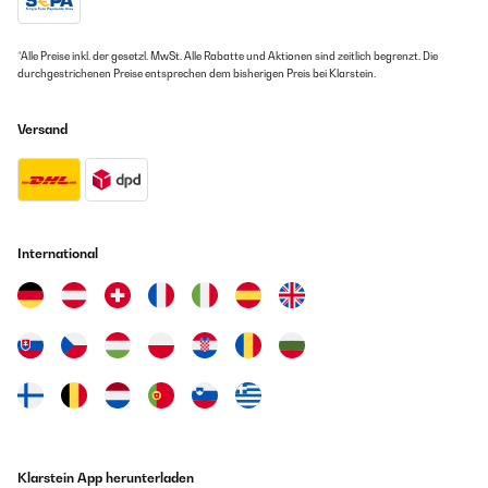
die beiden Einsätze für den Grill und die Unterlage für den
Fonduetopf.Die Kanten der Bleche waren nicht sauber entgratet und
man konnte sich beim abwaschen sehr schnell daran
schneiden.Insgesamt hat die Kombination für 8 Leute Perfekt gepasst
*Alle Preise inkl. der gesetzl. MwSt. Alle Rabatte und Aktionen sind zeitlich begrenzt. Die
und mittig auf dem Tisch platziert blieb dann noch ausreichend platz
durchgestrichenen Preise entsprechen dem bisherigen Preis bei Klarstein.
für die restlichen Zutaten und Beilagen.
Amazon-Benutzer
Versand
GEPRÜFTE BEWERTUNG
01/01/2025
Die Klarstein Fonduelette XL ist ein tolles 3-in-1-Gerät, das Fondue,
International
Raclette und Grillen in einem verbindet. Die Leistung von 1650 Watt ist
mehr als ausreichend, um alles gleichmäßig zu erhitzen, und die drei
separaten Heizelemente sind wirklich praktisch, besonders wenn man
verschiedene Speisen gleichzeitig zubereiten möchte. Mit der
Antihaftbeschichtung und der Möglichkeit, bis zu 12 Personen zu
bewirten, ist es perfekt für gesellige Abende.Allerdings muss ich einen
Punkt abziehen, weil sich die Grillplatte während des Betriebs verzogen
hat. Sie sprang plötzlich hoch, was ziemlich unpraktisch und störend
war. Das hat die ansonsten sehr positive Erfahrung etwas
getrübt.Trotzdem ist das Gerät vielseitig und macht Spaß in der
Anwendung, aber die Qualität der Grillplatte sollte verbessert werden.
Amazon-Benutzer
Klarstein App herunterladen