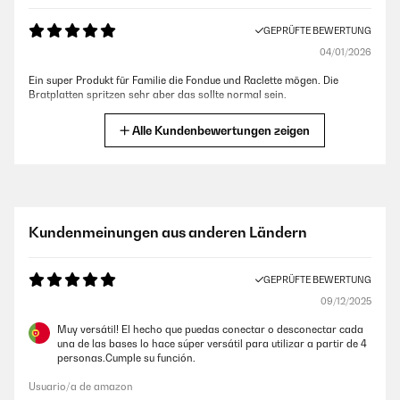
GEPRÜFTE BEWERTUNG
04/01/2026
Ein super Produkt für Familie die Fondue und Raclette mögen. Die
Bratplatten spritzen sehr aber das sollte normal sein.
Amazon-Benutzer
Alle Kundenbewertungen zeigen
GEPRÜFTE BEWERTUNG
27/12/2025
Wir sind sehr zufrieden mit dem Artikel und er lässt sich super reinigen.
Kundenmeinungen aus anderen Ländern
Auch die Zubereitungszeit war viel kürzer als erwartet. Wir würden ihn
jederzeit wieder kaufen.
GEPRÜFTE BEWERTUNG
Amazon-Benutzer
09/12/2025
Muy versátil! El hecho que puedas conectar o desconectar cada
GEPRÜFTE BEWERTUNG
una de las bases lo hace súper versátil para utilizar a partir de 4
27/12/2025
personas.Cumple su función.
Es erzeugt ausreichend Hitze und hat mit seinen 12 Pfannen genug
Usuario/a de amazon
Platz. Genau wie erwartet. Schön ist auch, dass man die Anordnung