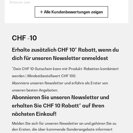
Amazon user
Alle Kundenbewertungen zeigen
Übersetzen
GEPRÜFTE BEWERTUNG
25/11/2025
CHF -10
Kvalitný produkt,robí čo má,používam ho už 3 roky!Fakt sa oplatí
kúpiť.
Erhalte zusätzlich CHF 10* Rabatt, wenn du
dich für unseren Newsletter anmeldest
Tibor
Übersetzen
*Dein CHF 10 Gutschein kann mit Produkt-Rabatten kombiniert
werden | Mindestbestellwert CHF 100.
GEPRÜFTE BEWERTUNG
Abonniere unseren Newsletter und erfahre als Erster von
02/11/2025
unseren besten Angeboten.
Abonnieren Sie unseren Newsletter und
mUY BUEN APARATO, SILENCIOSO Y EFECTIVO SACANDO
HUMEDAD
erhalten Sie CHF 10 Rabatt* auf Ihren
Usuario/a de amazon
nächsten Einkauf!
Übersetzen
Melden Sie sich für unseren Newsletter an und gehören Sie zu
den Ersten, die über kommende Sonderangebote informiert