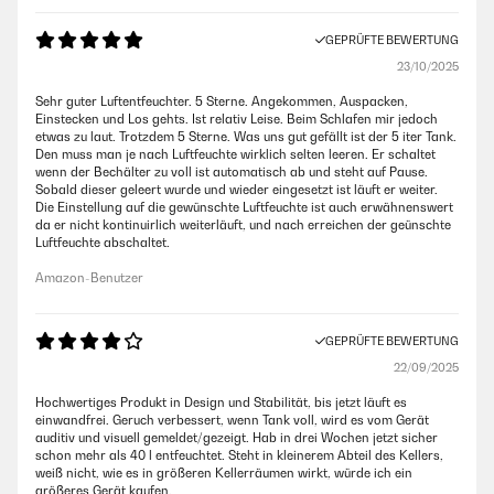
GEPRÜFTE BEWERTUNG
23/10/2025
Sehr guter Luftentfeuchter. 5 Sterne. Angekommen, Auspacken,
Einstecken und Los gehts. Ist relativ Leise. Beim Schlafen mir jedoch
etwas zu laut. Trotzdem 5 Sterne. Was uns gut gefällt ist der 5 iter Tank.
Den muss man je nach Luftfeuchte wirklich selten leeren. Er schaltet
wenn der Bechälter zu voll ist automatisch ab und steht auf Pause.
Sobald dieser geleert wurde und wieder eingesetzt ist läuft er weiter.
Die Einstellung auf die gewünschte Luftfeuchte ist auch erwähnenswert
da er nicht kontinuirlich weiterläuft, und nach erreichen der geünschte
Luftfeuchte abschaltet.
Amazon-Benutzer
GEPRÜFTE BEWERTUNG
22/09/2025
Hochwertiges Produkt in Design und Stabilität, bis jetzt läuft es
einwandfrei. Geruch verbessert, wenn Tank voll, wird es vom Gerät
auditiv und visuell gemeldet/gezeigt. Hab in drei Wochen jetzt sicher
schon mehr als 40 l entfeuchtet. Steht in kleinerem Abteil des Kellers,
weiß nicht, wie es in größeren Kellerräumen wirkt, würde ich ein
größeres Gerät kaufen.