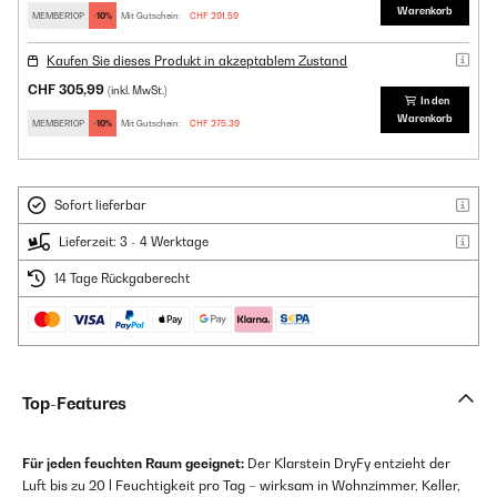
Warenkorb
MEMBER10P
-10%
Mit Gutschein:
CHF 291,59
Kaufen Sie dieses Produkt in akzeptablem Zustand
CHF 305,99
(inkl. MwSt.)
In den
Warenkorb
MEMBER10P
-10%
Mit Gutschein:
CHF 275,39
Sofort lieferbar
Lieferzeit: 3 - 4 Werktage
14 Tage Rückgaberecht
Top-Features
Für jeden feuchten Raum geeignet:
Der Klarstein DryFy entzieht der
Luft bis zu 20 l Feuchtigkeit pro Tag – wirksam in Wohnzimmer, Keller,