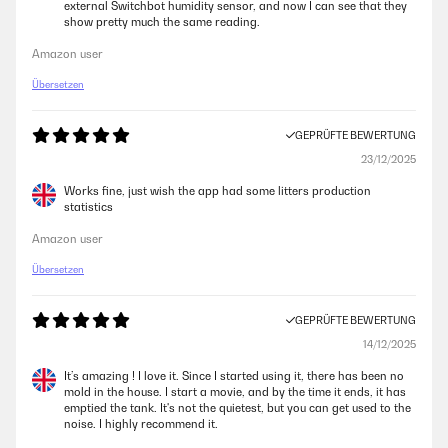
external Switchbot humidity sensor, and now I can see that they
show pretty much the same reading.
Amazon user
Übersetzen
GEPRÜFTE BEWERTUNG
23/12/2025
Works fine, just wish the app had some litters production
statistics
Amazon user
Übersetzen
GEPRÜFTE BEWERTUNG
14/12/2025
It’s amazing ! I love it. Since I started using it, there has been no
mold in the house. I start a movie, and by the time it ends, it has
emptied the tank. It's not the quietest, but you can get used to the
noise. I highly recommend it.