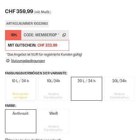
CHF 359,99
(inkl. MwSt.)
ARTIKELNUMMER: 10032663
-10%
CODE:
MEMBER10P
*
MIT GUTSCHEIN:
CHF 323,99
*Das Angebot ist NUR für registrierte Kunden gültig!
Nutzungsbedingungen
FASSUNGSVERMÖGEN DER VARIANTE:
10 L / 24 h
10L/24h
20 L / 24 h
20L/24h
Bald wieder
Andere
Andere
verfügbar
Kombination
Kombination
FARBE:
Anthrazit
Weiß
Andere
Kombination