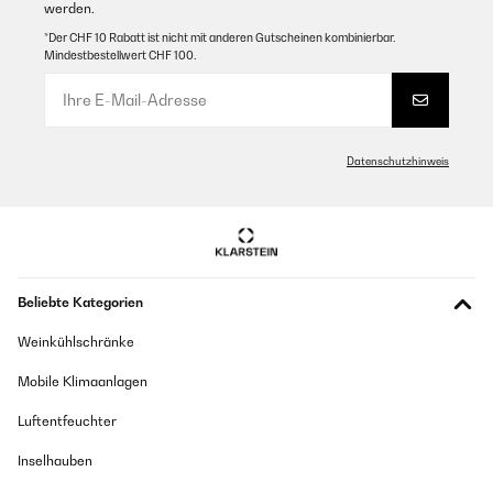
werden.
GEPRÜFTE BEWERTUNG
*Der CHF 10 Rabatt ist nicht mit anderen Gutscheinen kombinierbar.
13/09/2025
Mindestbestellwert CHF 100.
Ce déshumidificateur est efficace, on peut régler le taux
d’humidité qu’on veut atteindre, et on l’obtient.Mais il y a deux
mais, déjà, il est tout de même relativement bruyant et surtout, il
génère des vibrations quand il fonctionne à plein régime.
Utilisateur d'Amazon
Datenschutzhinweis
Übersetzen
GEPRÜFTE BEWERTUNG
31/07/2025
Beliebte Kategorien
I get it because of repeated rain and all humidity in the air, it’s
really quiet, doesn’t interrupt sleeping. It’s lightweight and with
Weinkühlschränke
handle is easy to move it from room to room. Works well and it’s
easy to navigate through the buttons.
Mobile Klimaanlagen
Amazon user
Luftentfeuchter
Übersetzen
Inselhauben
GEPRÜFTE BEWERTUNG