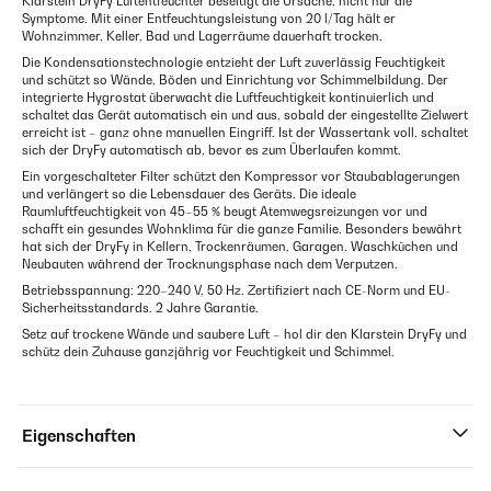
Klarstein DryFy Luftentfeuchter beseitigt die Ursache, nicht nur die
Symptome. Mit einer Entfeuchtungsleistung von 20 l/Tag hält er
Wohnzimmer, Keller, Bad und Lagerräume dauerhaft trocken.
Die Kondensationstechnologie entzieht der Luft zuverlässig Feuchtigkeit
und schützt so Wände, Böden und Einrichtung vor Schimmelbildung. Der
integrierte Hygrostat überwacht die Luftfeuchtigkeit kontinuierlich und
schaltet das Gerät automatisch ein und aus, sobald der eingestellte Zielwert
erreicht ist – ganz ohne manuellen Eingriff. Ist der Wassertank voll, schaltet
sich der DryFy automatisch ab, bevor es zum Überlaufen kommt.
Ein vorgeschalteter Filter schützt den Kompressor vor Staubablagerungen
und verlängert so die Lebensdauer des Geräts. Die ideale
Raumluftfeuchtigkeit von 45–55 % beugt Atemwegsreizungen vor und
schafft ein gesundes Wohnklima für die ganze Familie. Besonders bewährt
hat sich der DryFy in Kellern, Trockenräumen, Garagen, Waschküchen und
Neubauten während der Trocknungsphase nach dem Verputzen.
Betriebsspannung: 220–240 V, 50 Hz. Zertifiziert nach CE-Norm und EU-
Sicherheitsstandards. 2 Jahre Garantie.
Setz auf trockene Wände und saubere Luft – hol dir den Klarstein DryFy und
schütz dein Zuhause ganzjährig vor Feuchtigkeit und Schimmel.
Eigenschaften