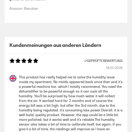
Amazon-Benutzer
Kundenmeinungen aus anderen Ländern
GEPRÜFTE BEWERTUNG
24/01/2026
This product has really helped me to solve the humidity issue
inside my apartment. No molds appeared back since then and it's
a powerful machine too, which I totally recommend. You need the
dehumidifier to be powerful enough so it can suck all the
humidity. You'll be surprised by how much water it will collect
from the air. It worked hard for 2 months and of course the
energy bill was a bit high, but after the 3rd month, due to the
humidity being regulated, it's consuming less power.Overall, it is a
well build, quality product. However, the app could be a little bit
more polished, but it works well and it's reliable.The humidity
sensor also takes a bit of time to calibrate itself, but again, if you
give it a bit of time, the readings will improve as I have an