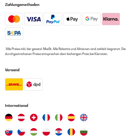
Zahlungsmethoden
compared to other brands I have used before, this dehumidifier
did not significantly increase my electricity bills, making it very
economical.Overall, from performance and design to user
experience, this dehumidifier is outstanding. I highly recommend
it to anyone in need of a reliable and efficient dehumidifier!
Amazon user
Übersetzen
*Alle Preise inkl. der gesetzl. MwSt. Alle Rabatte und Aktionen sind zeitlich begrenzt. Die
durchgestrichenen Preise entsprechen dem bisherigen Preis bei Klarstein.
Versand
International