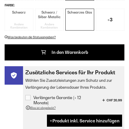
FARBE:
Schwarz
Schwarz /
Schwarzes Glas
Silber-Metallic
+3
Andere
Andere
Kombination
Kombination
Was bedeuten die Statusangaben?
In den Warenkorb
Zusätzliche Services für Ihr Produkt
Wählen Sie Zusatzleistungen zum Schutz und zur
Verlängerung der Lebensdauer Ihres Produkts.
Verlängerte Garantie (+ 12
CHF 20,99
Monate)
Was ist abgedeckt?
Produkt inkl. Service hinzufügen