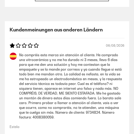
GEPRÜFTE BEWERTUNG
12/02/2026
habe das Kochfeld nun zwei Jahre in Gebrauch und würde es für den
Kundenmeinungen aus anderen Ländern
Preis definitiv wieder kaufen.klar muss man ein paar Abstriche
machen, es ist nicht komplett geräuschlos, bei manchen
Töpfen/Pfannen brummt es etwas jedoch kommt die Induktionskraft an
06/08/2026
und bringt alles super schnell zum Kochen. Es gibt auch eine praktische
Warmhalte Funktion.Wenn man mit drei größeren Töpfen und Pfannen
No compréis esta marca sin atención al cliente. He comprado
kocht, ist man logischerweise aufgrund der kompakten Anordnung
una vitrocerámica y no me ha durado ni 3 meses, llevo 6 días
etwas eingeschränkt. (z. b. Große Pfanne, großer Suppen/Nudeltopf +
para que me den una solución y hoy me contestan que la
größerer Topf für Soße wird kaum/nicht funktionieren)
empaquete y se la mande por correos y ya cuando llegue si está
todo bien me mandan otra. La calidad es nefasta, en la vida se
Amazon-Benutzer
me ha estropeado un electrodoméstico en meses, y la respuesta
del servicio técnico es todavía peor. Cual es el teléfono? ni
siquiera tienen, aparece en internet uno falso y nada más. NO
GEPRÜFTE BEWERTUNG
COMPRÉIS, DE VERDAD, ME SIENTO ESTAFADA. Me he gastado
un montón de dinero estos días comiendo fuera. Lo barato sale
18/01/2026
caro. Primero probar a llamar a atención al cliente, vais a ver
que ocurre, como no compraréis, no te atienden, una máquina
Das Induktionskochfeld von Klarstein bietet für einen Preis von rund
que te cuelga sin más. Número de cliente: 9734824. Número
360 Euro insgesamt eine sehr überzeugende Leistung. Zuvor hatte ich
factura: 4008380059.
ein deutlich teureres Induktionskochfeld von Neff (ca. 800 Euro), das
über zehn Jahre zuverlässig im Einsatz war. Vor diesem Hintergrund
Estela
fällt der Vergleich positiv aus, auch wenn man preislich in einer
anderen Kategorie unterwegs ist.Besonders gelungen ist das