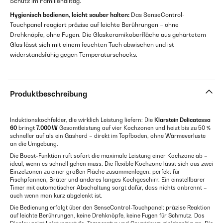
Schutz im Familienalltag.
Hygienisch bedienen, leicht sauber halten:
Das SenseControl-
Touchpanel reagiert präzise auf leichte Berührungen – ohne
Drehknöpfe, ohne Fugen. Die Glaskeramikoberfläche aus gehärtetem
Glas lässt sich mit einem feuchten Tuch abwischen und ist
widerstandsfähig gegen Temperaturschocks.
Produktbeschreibung
Induktionskochfelder, die wirklich Leistung liefern: Die
Klarstein Delicatessa
60
bringt
7.000 W
Gesamtleistung auf vier Kochzonen und heizt bis zu 50 %
schneller auf als ein Gasherd – direkt im Topfboden, ohne Wärmeverluste
an die Umgebung.
Die Boost-Funktion ruft sofort die maximale Leistung einer Kochzone ab –
ideal, wenn es schnell gehen muss. Die flexible Kochzone lässt sich aus zwei
Einzelzonen zu einer großen Fläche zusammenlegen: perfekt für
Fischpfannen, Bräter und anderes langes Kochgeschirr. Ein einstellbarer
Timer mit automatischer Abschaltung sorgt dafür, dass nichts anbrennt –
auch wenn man kurz abgelenkt ist.
Die Bedienung erfolgt über den SenseControl-Touchpanel: präzise Reaktion
auf leichte Berührungen, keine Drehknöpfe, keine Fugen für Schmutz. Das