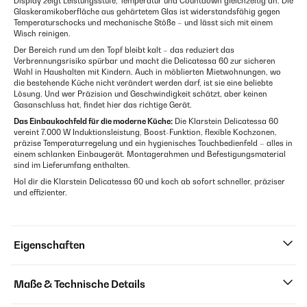
Display zeigt Leistungsstufe, Temperatur und Countdown gleichzeitig an. Die
Glaskeramikoberfläche aus gehärtetem Glas ist widerstandsfähig gegen
Temperaturschocks und mechanische Stöße – und lässt sich mit einem
Wisch reinigen.
Der Bereich rund um den Topf bleibt kalt – das reduziert das
Verbrennungsrisiko spürbar und macht die Delicatessa 60 zur sicheren
Wahl in Haushalten mit Kindern. Auch in möblierten Mietwohnungen, wo
die bestehende Küche nicht verändert werden darf, ist sie eine beliebte
Lösung. Und wer Präzision und Geschwindigkeit schätzt, aber keinen
Gasanschluss hat, findet hier das richtige Gerät.
Das Einbaukochfeld für die moderne Küche:
Die Klarstein Delicatessa 60
vereint 7.000 W Induktionsleistung, Boost-Funktion, flexible Kochzonen,
präzise Temperaturregelung und ein hygienisches Touchbedienfeld – alles in
einem schlanken Einbaugerät. Montagerahmen und Befestigungsmaterial
sind im Lieferumfang enthalten.
Hol dir die Klarstein Delicatessa 60 und koch ab sofort schneller, präziser
und effizienter.
Eigenschaften
Maße & Technische Details