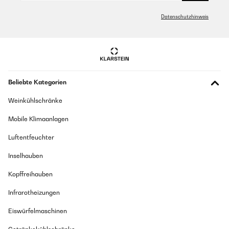
04/01/2026
hier wirklich 1a - danke.
Nun freue ich mich auf den täglichen Einsatz.
Montage facile, emballage correct et belle qualité. Utilisation
Datenschutzhinweis
simple de la plaque
Maci
Utilisateur d'Amazon
Übersetzen
GEPRÜFTE BEWERTUNG
23/11/2025
Beliebte Kategorien
GEPRÜFTE BEWERTUNG
Super Qualität
29/12/2025
Weinkühlschränke
Amazon-Benutzer
doet wat het moet doen....inbouw eenvoudig. hebt natuurlijk een
Mobile Klimaanlagen
Perilex stekker nodig en 2x220 volt aansluiting met 2 zekeringen.
GEPRÜFTE BEWERTUNG
Amazon-gebruiker
Luftentfeuchter
16/11/2025
Übersetzen
Inselhauben
Sonntag abend bestellt und Mittwoch in Österreich geliefert. Schnelle
Lieferung. Bin vollkommen zufrieden. Passt super in meine Küche.
Kopffreihauben
GEPRÜFTE BEWERTUNG
Würde es auch weiterempfehlen.
18/12/2025
Infrarotheizungen
Ingrid
Funziona perfettamente, cuoce benissimo, valido anche per la
Eiswürfelmaschinen
pulizia il colore bianco, veloce e non si vedono gli aloni come sul
nero.
GEPRÜFTE BEWERTUNG