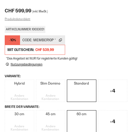
CHF 599,99
(inkl. MwSt.)
Produktdatenblatt
ARTIKELNUMMER: 10033021
-10%
CODE:
MEMBER10P
*
MIT GUTSCHEIN:
CHF 539,99
*Das Angebot ist NUR für registrierte Kunden gültig!
Nutzungsbedingungen
VARIANTE:
Hybrid
Slim Domino
Standard
+4
Andere
Andere
Kombination
Kombination
BREITE DER VARIANTE:
30 cm
45 cm
60 cm
+4
Andere
Andere
Kombination
Kombination