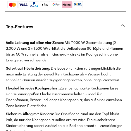
Top-Features
Volle Leistung auf allen vier Zonen:
Mit 7.000 W Gesamtleistung (2 ×
2.000 W und 2 × 1.500 W) erhitzt die Delicatessa 60 Töpfe und Pfannen
bis zu 50 % schneller als ein Gasherd – direkt im Kochgeschirr, ohne
Energie zu verschwenden.
Sofort auf Höchstleistung:
Die Boost-Funktion ruft augenblicklich die
maximale Leistung der gewählten Kochzone ab – Wasser kocht
schneller, Saucen werden zügiger angebraten, ohne lange Wartezeit.
Flexibel für jedes Kochgeschirr:
Zwei benachbarte Kochzonen lassen
sich zu einer großen Fläche zusammenschalten – ideal für
Fischpfannen, Bräter und langes Kochgeschirr, das auf einer einzelnen
Zone keinen Platz findet.
Sicher im Alltag mit Kindern:
Die Oberfläche rund um den Topf bleibt
kalt, da nur das Kochgeschirr selbst erhitzt wird. Die zuschaltbare
Kindersicherung sperrt zusätzlich alle Bedienelemente – zuverlässiger