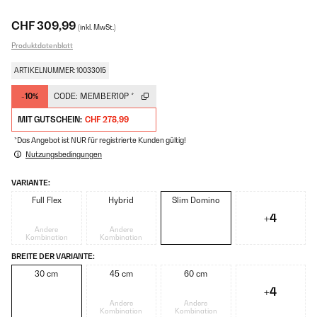
CHF 309,99
(inkl. MwSt.)
Produktdatenblatt
ARTIKELNUMMER: 10033015
-10%
CODE:
MEMBER10P
*
MIT GUTSCHEIN:
CHF 278,99
*Das Angebot ist NUR für registrierte Kunden gültig!
Nutzungsbedingungen
VARIANTE:
Full Flex
Hybrid
Slim Domino
+4
Andere
Andere
Kombination
Kombination
BREITE DER VARIANTE:
30 cm
45 cm
60 cm
+4
Andere
Andere
Kombination
Kombination