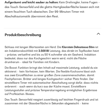
Aufgeräumt und leicht sauber zu halten:
Kein Drehregler, keine Fugen –
das Touch-Sensorfeld und die glatte Hartglasoberfläche lassen sich mit
einem feuchten Tuch abwischen. Der 99-Minuten-Timer mit
Abschaltautomatik übernimmt den Rest.
Produktbeschreibung
Schluss mit langen Wartezeiten am Herd: Die
Klarstein Delicatessa Slim
ist
ein Induktionskochfeld mit
3.500 W
Leistung, das direkt im Topfboden heizt
– präzise, verlustfrei und bis zu 50 % schneller als ein Gasherd. Induktion
bedeutet, dass nur das Kochgeschirr warm wird, nicht die Fläche
drumherum – ideal für Familien mit Kindern.
Die Boost-Funktion bringt den Inhalt auf maximale Leistung, sobald du sie
aktivierst – kein Vorheizen, kein Warten. Die flexible Kochzone lässt sich
aus zwei Einzelflächen zu einer großen Zone zusammenschalten, damit
Fischpfannen, Bräter und langes Kochgeschirr sicher Platz finden. Der
einstellbare Timer mit automatischer Abschaltung sorgt dafür, dass nichts
anbrennt – auch wenn du kurz aus der Küche musst. Einstellbare
Leistungsstufen und präzise Temperaturregelung ermöglichen Ergebnisse
auf Profiküchen-Niveau.
Das Touch-Sensorfeld reagiert zuverlässig auf leichten Fingerdruck und ist
zusammen mit der Glasoberfläche in Sekunden abgewischt – keine