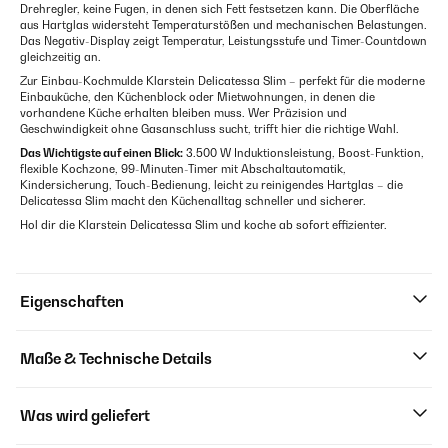
Drehregler, keine Fugen, in denen sich Fett festsetzen kann. Die Oberfläche
aus Hartglas widersteht Temperaturstößen und mechanischen Belastungen.
Das Negativ-Display zeigt Temperatur, Leistungsstufe und Timer-Countdown
gleichzeitig an.
Zur Einbau-Kochmulde Klarstein Delicatessa Slim – perfekt für die moderne
Einbauküche, den Küchenblock oder Mietwohnungen, in denen die
vorhandene Küche erhalten bleiben muss. Wer Präzision und
Geschwindigkeit ohne Gasanschluss sucht, trifft hier die richtige Wahl.
Das Wichtigste auf einen Blick:
3.500 W Induktionsleistung, Boost-Funktion,
flexible Kochzone, 99-Minuten-Timer mit Abschaltautomatik,
Kindersicherung, Touch-Bedienung, leicht zu reinigendes Hartglas – die
Delicatessa Slim macht den Küchenalltag schneller und sicherer.
Hol dir die Klarstein Delicatessa Slim und koche ab sofort effizienter.
Eigenschaften
Maße & Technische Details
Was wird geliefert