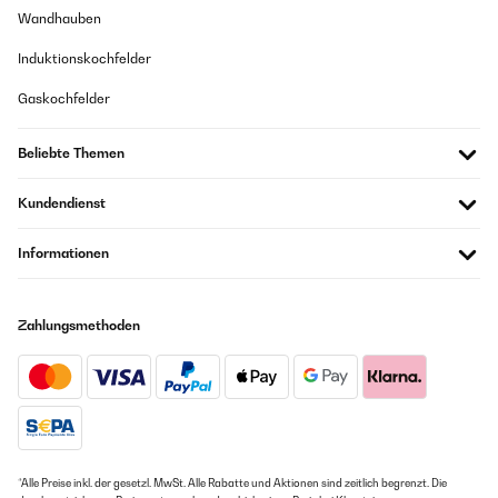
Booster Funktion. Schnell und effizient.
Wandhauben
Amazon-Benutzer
GEPRÜFTE BEWERTUNG
Induktionskochfelder
15/10/2025
Gaskochfelder
GEPRÜFTE BEWERTUNG
Nederlandse handleiding
20/10/2025
Beliebte Themen
Amazon-gebruiker
Sehr schnelles aufheizen, leiser Betrieb. Wirkt und ist hochwertig
Übersetzen
Kundendienst
Amazon-Benutzer
GEPRÜFTE BEWERTUNG
Informationen
GEPRÜFTE BEWERTUNG
12/08/2025
24/08/2025
Ottimo prodotto facile da montare ho lavorato un po’ perché le
Zahlungsmethoden
dimensioni del precedente erano di 1/2 cm più piccole, ma con un
Lieferung kam schneller als angegeben. Einbau kompikationslos auch
seghetto alternativo ho rimediato
für Laien. Verarbeitung besser als gedacht. Da jetzt erst gekauft, keine
Angaben möglich über Haltbarkeit und d Qualität auf Dauer
Utente Amazon
Amazon-Benutzer
Übersetzen
GEPRÜFTE BEWERTUNG
GEPRÜFTE BEWERTUNG
*Alle Preise inkl. der gesetzl. MwSt. Alle Rabatte und Aktionen sind zeitlich begrenzt. Die
01/07/2025