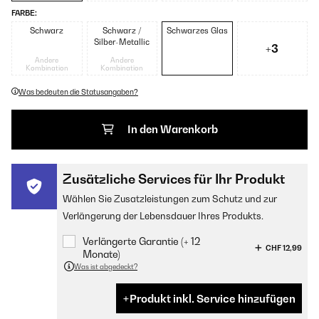
FARBE:
Schwarz
Schwarz /
Schwarzes Glas
Silber-Metallic
+3
Andere
Andere
Kombination
Kombination
Was bedeuten die Statusangaben?
In den Warenkorb
Zusätzliche Services für Ihr Produkt
Wählen Sie Zusatzleistungen zum Schutz und zur
Verlängerung der Lebensdauer Ihres Produkts.
Verlängerte Garantie (+ 12
CHF 12,99
Monate)
Was ist abgedeckt?
Produkt inkl. Service hinzufügen