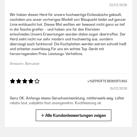
22/02/2026
Wir haben diesen Herd für unsere hochwertige Einbauküche gekauft,
nachdem uns unser vorheriges Modell von Blaupunkt leider auf ganzer
Linie enttäuscht hat. Dieses Mal wollten wir bewusst nicht ganz so tief
in die Tasche greifen – und haben uns für den Klarstein
entschieden.Unsere Erwartungen wurden dabei sogar übertroffen. Der
Herd sieht nicht nur sehr modern und hochwertig aus, sondern
überzeugt auch funktional: Die Kochplatten werden extrem schnell heiß
und arbeiten zuverlässig.Für uns ein echtes Top-Gerät mit
hervorragendem Preis-Leistungs-Verhältnis.
Amazon-Benutzer
GEPRÜFTE BEWERTUNG
15/02/2026
Ganz OK. Anfangs etwas Geruchsentwicklung, mittlerweile weg. Lüfter
relativ laut, subjektiv fast unangenehm. Kochleistung ok
Amazon-Benutzer
Alle Kundenbewertungen zeigen
GEPRÜFTE BEWERTUNG